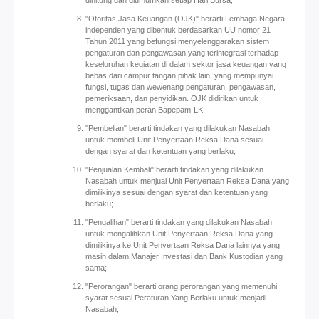
dihitung dan diumumkan setiap Hari Bursa;
"Otoritas Jasa Keuangan (OJK)" berarti Lembaga Negara
independen yang dibentuk berdasarkan UU nomor 21
Tahun 2011 yang befungsi menyelenggarakan sistem
pengaturan dan pengawasan yang terintegrasi terhadap
keseluruhan kegiatan di dalam sektor jasa keuangan yang
bebas dari campur tangan pihak lain, yang mempunyai
fungsi, tugas dan wewenang pengaturan, pengawasan,
pemeriksaan, dan penyidikan. OJK didirikan untuk
menggantikan peran Bapepam-LK;
"Pembelian" berarti tindakan yang dilakukan Nasabah
untuk membeli Unit Penyertaan Reksa Dana sesuai
dengan syarat dan ketentuan yang berlaku;
"Penjualan Kembali" berarti tindakan yang dilakukan
Nasabah untuk menjual Unit Penyertaan Reksa Dana yang
dimilikinya sesuai dengan syarat dan ketentuan yang
berlaku;
"Pengalihan" berarti tindakan yang dilakukan Nasabah
untuk mengalihkan Unit Penyertaan Reksa Dana yang
dimilikinya ke Unit Penyertaan Reksa Dana lainnya yang
masih dalam Manajer Investasi dan Bank Kustodian yang
sama;
"Perorangan" berarti orang perorangan yang memenuhi
syarat sesuai Peraturan Yang Berlaku untuk menjadi
Nasabah;