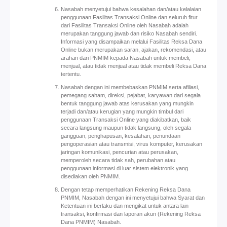
Nasabah menyetujui bahwa kesalahan dan/atau kelalaian
penggunaan Fasilitas Transaksi Online dan seluruh fitur
dari Fasilitas Transaksi Online oleh Nasabah adalah
merupakan tanggung jawab dan risiko Nasabah sendiri.
Informasi yang disampaikan melalui Fasilitas Reksa Dana
Online bukan merupakan saran, ajakan, rekomendasi, atau
arahan dari PNMIM kepada Nasabah untuk membeli,
menjual, atau tidak menjual atau tidak membeli Reksa Dana
tertentu.
Nasabah dengan ini membebaskan PNMIM serta afiliasi,
pemegang saham, direksi, pejabat, karyawan dari segala
bentuk tanggung jawab atas kerusakan yang mungkin
terjadi dan/atau kerugian yang mungkin timbul dari
penggunaan Transaksi Online yang diakibatkan, baik
secara langsung maupun tidak langsung, oleh segala
gangguan, penghapusan, kesalahan, penundaan
pengoperasian atau transmisi, virus komputer, kerusakan
jaringan komunikasi, pencurian atau perusakan,
memperoleh secara tidak sah, perubahan atau
penggunaan informasi di luar sistem elektronik yang
disediakan oleh PNMIM.
Dengan tetap memperhatikan Rekening Reksa Dana
PNMIM, Nasabah dengan ini menyetujui bahwa Syarat dan
Ketentuan ini berlaku dan mengikat untuk antara lain
transaksi, konfirmasi dan laporan akun (Rekening Reksa
Dana PNMIM) Nasabah.