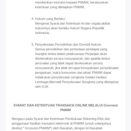
memberikan instruksi kepada PNMIM, berdasarkan
ketentuan yang ditetapkan PNMIM.
Hukum yang Berlaku
Mengenai Syarat dan Ketentuan ini dan segala akibat
hukumnya akan berlaku hukum Negara Republik
Indonesia.
Penyelesaian Perselisihan dan Domisili Hukum
Semua perselisihan dan perbedaan pendapat yang
mungkin timbul dalam pelaksanaan Perjanjian akan
diselesaikan secara musyawarah, dan apabila timbul
persoalan yang tidak dapat diselesaikan secara
musyawarah, jika tidak tercapai kesepakatan penyelesaian
pengaduan, maka konsumen dan pihak PNMIM dapat
melakukan penyelesaian sengketa melalui mediasi
Lembaga Alternatif Penyelesaian Sengketa yang ditetapkan
oleh OJK.
SYARAT DAN KETENTUAN TRANSAKSI ONLINE MELALUI Groovest
PNMIM
Mengacu pada Syarat dan Ketentuan Pembukaan Rekening Efek dan
penggunaan fasilitas transaksi elektronik di PNMIM (untuk selanjutnya
disebut " Groovest PNMIM") oleh Nasabah, dengan ini Nasabah