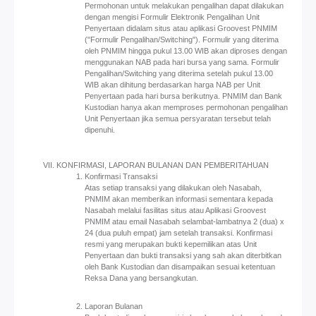
Permohonan untuk melakukan pengalihan dapat dilakukan
dengan mengisi Formulir Elektronik Pengalihan Unit
Penyertaan didalam situs atau aplikasi Groovest PNMIM
("Formulir Pengalihan/Switching"). Formulir yang diterima
oleh PNMIM hingga pukul 13.00 WIB akan diproses dengan
menggunakan NAB pada hari bursa yang sama. Formulir
Pengalihan/Switching yang diterima setelah pukul 13.00
WIB akan dihitung berdasarkan harga NAB per Unit
Penyertaan pada hari bursa berikutnya. PNMIM dan Bank
Kustodian hanya akan memproses permohonan pengalihan
Unit Penyertaan jika semua persyaratan tersebut telah
dipenuhi.
KONFIRMASI, LAPORAN BULANAN DAN PEMBERITAHUAN
Konfirmasi Transaksi
Atas setiap transaksi yang dilakukan oleh Nasabah,
PNMIM akan memberikan informasi sementara kepada
Nasabah melalui fasilitas situs atau Aplikasi Groovest
PNMIM atau email Nasabah selambat-lambatnya 2 (dua) x
24 (dua puluh empat) jam setelah transaksi. Konfirmasi
resmi yang merupakan bukti kepemilikan atas Unit
Penyertaan dan bukti transaksi yang sah akan diterbitkan
oleh Bank Kustodian dan disampaikan sesuai ketentuan
Reksa Dana yang bersangkutan.
Laporan Bulanan