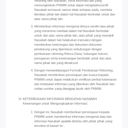
rekening oleh Nasabah, serta informasi lain yang
memungkinkan PNMIM untuk dapat mengetahui profil
Nasabah termasuk namun tidak terbatas pada, meminta
identitas pihak lain dalam hal Nasabah bertindak untuk dan
atas nama pihak lain.
Memberikan informasi mengenai dirinya sendiri atau pihak
yang menerima manfaat dalam hal Nasabah bertindak
untuk dan atas nama pihak lain, atau pihak yang mewakili
Nasabah dalam hal melakukan transaksi dengan
memberikan keterangan dan dokumen-dokumen
pendukung yang diperlukan sehubungan dengan
pembukaan rekening Reksa Dana, hubungan hukum,
penugasan serta kewenangan bertindak untuk dan atas
nama pihak lain yang dimaksud.
Dengan menandatangani Formulir Pembukaan Rekening,
Nasabah memberikan persetujuan dan kuasa kepada
PNMIM untuk dapat melakukan verifikasi perihal kebenaran
dan ketepatan informasi yang diberikan oleh Nasabah dari
setiap sumber yang dianggap layak oleh PNMIM.
KETERBUKAAN INFORMASI MENGENAI NASABAH
Kewenangan untuk Mengungkapkan Informasi.
Dengan ini, Nasabah memberikan persetujuan kepada
PNMIM untuk memberikan informasi mengenai data dan
informasi Nasabah apabila diminta oleh pihak pihak yang
tersebut di bawah ini :