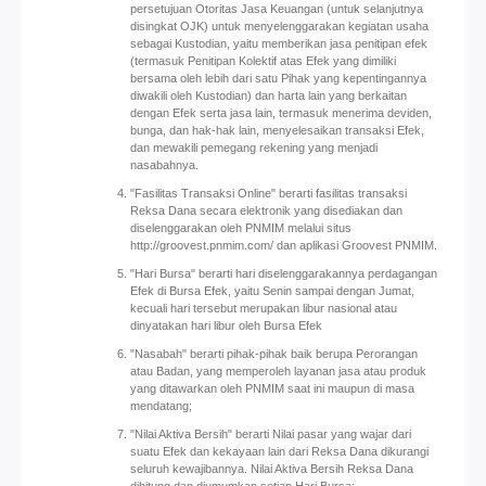
persetujuan Otoritas Jasa Keuangan (untuk selanjutnya
disingkat OJK) untuk menyelenggarakan kegiatan usaha
sebagai Kustodian, yaitu memberikan jasa penitipan efek
(termasuk Penitipan Kolektif atas Efek yang dimiliki
bersama oleh lebih dari satu Pihak yang kepentingannya
diwakili oleh Kustodian) dan harta lain yang berkaitan
dengan Efek serta jasa lain, termasuk menerima deviden,
bunga, dan hak-hak lain, menyelesaikan transaksi Efek,
dan mewakili pemegang rekening yang menjadi
nasabahnya.
"Fasilitas Transaksi Online" berarti fasilitas transaksi
Reksa Dana secara elektronik yang disediakan dan
diselenggarakan oleh PNMIM melalui situs
http://groovest.pnmim.com/ dan aplikasi Groovest PNMIM.
"Hari Bursa" berarti hari diselenggarakannya perdagangan
Efek di Bursa Efek, yaitu Senin sampai dengan Jumat,
kecuali hari tersebut merupakan libur nasional atau
dinyatakan hari libur oleh Bursa Efek
"Nasabah" berarti pihak-pihak baik berupa Perorangan
atau Badan, yang memperoleh layanan jasa atau produk
yang ditawarkan oleh PNMIM saat ini maupun di masa
mendatang;
"Nilai Aktiva Bersih" berarti Nilai pasar yang wajar dari
suatu Efek dan kekayaan lain dari Reksa Dana dikurangi
seluruh kewajibannya. Nilai Aktiva Bersih Reksa Dana