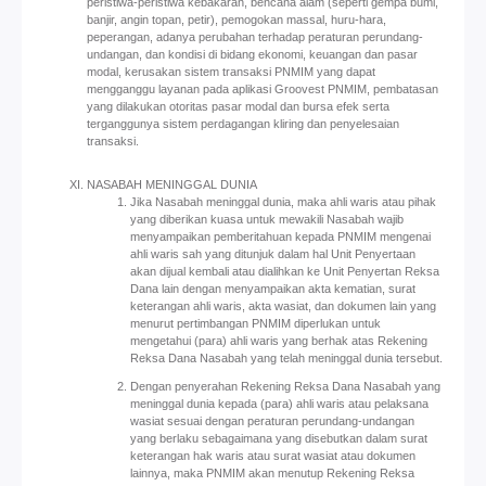
peristiwa-peristiwa kebakaran, bencana alam (seperti gempa bumi,
banjir, angin topan, petir), pemogokan massal, huru-hara,
peperangan, adanya perubahan terhadap peraturan perundang-
undangan, dan kondisi di bidang ekonomi, keuangan dan pasar
modal, kerusakan sistem transaksi PNMIM yang dapat
mengganggu layanan pada aplikasi Groovest PNMIM, pembatasan
yang dilakukan otoritas pasar modal dan bursa efek serta
terganggunya sistem perdagangan kliring dan penyelesaian
transaksi.
NASABAH MENINGGAL DUNIA
Jika Nasabah meninggal dunia, maka ahli waris atau pihak
yang diberikan kuasa untuk mewakili Nasabah wajib
menyampaikan pemberitahuan kepada PNMIM mengenai
ahli waris sah yang ditunjuk dalam hal Unit Penyertaan
akan dijual kembali atau dialihkan ke Unit Penyertan Reksa
Dana lain dengan menyampaikan akta kematian, surat
keterangan ahli waris, akta wasiat, dan dokumen lain yang
menurut pertimbangan PNMIM diperlukan untuk
mengetahui (para) ahli waris yang berhak atas Rekening
Reksa Dana Nasabah yang telah meninggal dunia tersebut.
Dengan penyerahan Rekening Reksa Dana Nasabah yang
meninggal dunia kepada (para) ahli waris atau pelaksana
wasiat sesuai dengan peraturan perundang-undangan
yang berlaku sebagaimana yang disebutkan dalam surat
keterangan hak waris atau surat wasiat atau dokumen
lainnya, maka PNMIM akan menutup Rekening Reksa