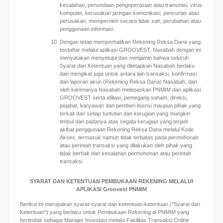
kesalahan, penundaan pengoperasian atau transmisi, virus
komputer, kerusakan jaringan komunikasi, pencurian atau
perusakan, memperoleh secara tidak sah, perubahan atau
penggunaan informasi.
Dengan tetap memperhatikan Rekening Reksa Dana yang
terdaftar melalui aplikasi GROOVEST, Nasabah dengan ini
menyatakan menyetujui dan menjamin bahwa seluruh
Syarat dan Ketentuan yang ditetapkan Nasabah berlaku
dan mengikat juga untuk antara lain transaksi, konfirmasi
dan laporan akun (Rekening Reksa Dana) Nasabah, dan
oleh karenanya Nasabah melepaskan PNMIM dan aplikasi
GROOVEST serta afiliasi, pemegang saham, direksi,
pejabat, karyawan dan pemberi lisensi maupun pihak yang
terkait dari setiap tuntutan dan kerugian yang mungkin
timbul dari padanya atas segala kerugian yang terjadi
akibat penggunaan Rekening Reksa Dana melalui Kode
Akses, termasuk namun tidak terbatas pada permohonan
atau perintah transaksi yang dilakukan oleh pihak yang
tidak berhak dan kesalahan permohonan atau perintah
transaksi.
SYARAT DAN KETENTUAN PEMBUKAAN REKENING MELALUI
APLIKASI Groovest PNMIM
Berikut ini merupakan syarat-syarat dan ketentuan-ketentuan ("Syarat dan
Ketentuan") yang berlaku untuk Pembukaan Rekening di PNMIM yang
bertindak sebagai Manajer Investasi melalui Fasilitas Transaksi Online