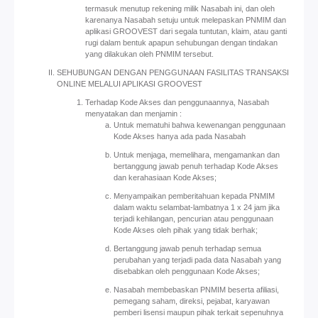
termasuk menutup rekening milik Nasabah ini, dan oleh
karenanya Nasabah setuju untuk melepaskan PNMIM dan
aplikasi GROOVEST dari segala tuntutan, klaim, atau ganti
rugi dalam bentuk apapun sehubungan dengan tindakan
yang dilakukan oleh PNMIM tersebut.
SEHUBUNGAN DENGAN PENGGUNAAN FASILITAS TRANSAKSI
ONLINE MELALUI APLIKASI GROOVEST
Terhadap Kode Akses dan penggunaannya, Nasabah
menyatakan dan menjamin :
Untuk mematuhi bahwa kewenangan penggunaan
Kode Akses hanya ada pada Nasabah
Untuk menjaga, memelihara, mengamankan dan
bertanggung jawab penuh terhadap Kode Akses
dan kerahasiaan Kode Akses;
Menyampaikan pemberitahuan kepada PNMIM
dalam waktu selambat-lambatnya 1 x 24 jam jika
terjadi kehilangan, pencurian atau penggunaan
Kode Akses oleh pihak yang tidak berhak;
Bertanggung jawab penuh terhadap semua
perubahan yang terjadi pada data Nasabah yang
disebabkan oleh penggunaan Kode Akses;
Nasabah membebaskan PNMIM beserta afiliasi,
pemegang saham, direksi, pejabat, karyawan
pemberi lisensi maupun pihak terkait sepenuhnya