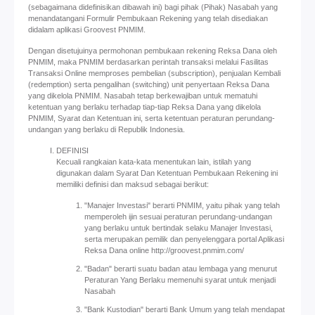
(sebagaimana didefinisikan dibawah ini) bagi pihak (Pihak) Nasabah yang
menandatangani Formulir Pembukaan Rekening yang telah disediakan
didalam aplikasi Groovest PNMIM.
Dengan disetujuinya permohonan pembukaan rekening Reksa Dana oleh
PNMIM, maka PNMIM berdasarkan perintah transaksi melalui Fasilitas
Transaksi Online memproses pembelian (subscription), penjualan Kembali
(redemption) serta pengalihan (switching) unit penyertaan Reksa Dana
yang dikelola PNMIM. Nasabah tetap berkewajiban untuk mematuhi
ketentuan yang berlaku terhadap tiap-tiap Reksa Dana yang dikelola
PNMIM, Syarat dan Ketentuan ini, serta ketentuan peraturan perundang-
undangan yang berlaku di Republik Indonesia.
DEFINISI
Kecuali rangkaian kata-kata menentukan lain, istilah yang
digunakan dalam Syarat Dan Ketentuan Pembukaan Rekening ini
memiliki definisi dan maksud sebagai berikut:
"Manajer Investasi" berarti PNMIM, yaitu pihak yang telah
memperoleh ijin sesuai peraturan perundang-undangan
yang berlaku untuk bertindak selaku Manajer Investasi,
serta merupakan pemilik dan penyelenggara portal Aplikasi
Reksa Dana online http://groovest.pnmim.com/
"Badan" berarti suatu badan atau lembaga yang menurut
Peraturan Yang Berlaku memenuhi syarat untuk menjadi
Nasabah
"Bank Kustodian" berarti Bank Umum yang telah mendapat