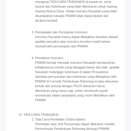
mengenai TATA CARA TRANSAKSI di bawah ini, serta
Syarat dan Ketentuan yang telah ditentukan untuk masing-
masing Reksa Dana. Setiap instruksi Nasabah yang telah
disampaikan kepada PNMIM tidak dapat diubah dan
dicabut kembali.
Pembatalan dan Perubahan Instruksi
Instruksi Nasabah hanya dapat dibatalkan dan/atau diubah
apabila transaksi atas instruksi tersebut masih belum
memperoleh persetujuan dari PNMIM.
Penolakan Instruksi
PNMIM berhak menolak instruksi Nasabah berdasarkan
kebijakannya sendiri yang dianggap benar dan baik, apabila
Nasabah melanggar ketentuan di dalam Prospektus
dan/atau persyaratan dan ketentuan yang ditetapkan oleh
PNMIM di Formulir Pembukaan Rekening ini atau dokumen
tertulis lain [sesuai dengan POJK dokumen harus
ditentukan yang mana saja, untuk memenuhi aspek
kesetaraan dalam perjanjian] yang resmi diterbitkan oleh
PNMIM.
TATA CARA TRANSAKSI
Tata Cara Pembelian (Subscription)
Pembelian atas Unit Penyertaan dapat dilakukan setelah
Permohonan Pembukaan Rekening disetujui PNMIM.