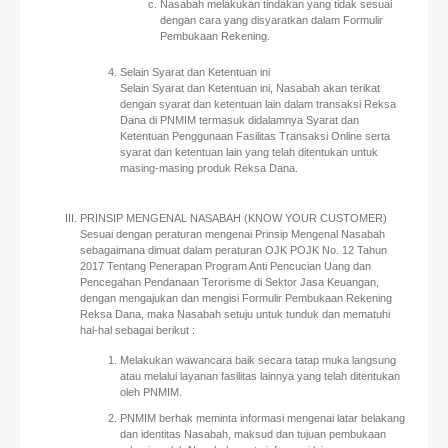
Nasabah melakukan tindakan yang tidak sesuai
dengan cara yang disyaratkan dalam Formulir
Pembukaan Rekening.
Selain Syarat dan Ketentuan ini
Selain Syarat dan Ketentuan ini, Nasabah akan terikat
dengan syarat dan ketentuan lain dalam transaksi Reksa
Dana di PNMIM termasuk didalamnya Syarat dan
Ketentuan Penggunaan Fasilitas Transaksi Online serta
syarat dan ketentuan lain yang telah ditentukan untuk
masing-masing produk Reksa Dana.
PRINSIP MENGENAL NASABAH (KNOW YOUR CUSTOMER)
Sesuai dengan peraturan mengenai Prinsip Mengenal Nasabah
sebagaimana dimuat dalam peraturan OJK POJK No. 12 Tahun
2017 Tentang Penerapan Program Anti Pencucian Uang dan
Pencegahan Pendanaan Terorisme di Sektor Jasa Keuangan,
dengan mengajukan dan mengisi Formulir Pembukaan Rekening
Reksa Dana, maka Nasabah setuju untuk tunduk dan mematuhi
hal-hal sebagai berikut :
Melakukan wawancara baik secara tatap muka langsung
atau melalui layanan fasilitas lainnya yang telah ditentukan
oleh PNMIM.
PNMIM berhak meminta informasi mengenai latar belakang
dan identitas Nasabah, maksud dan tujuan pembukaan