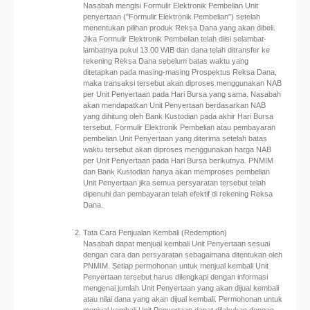
Nasabah mengisi Formulir Elektronik Pembelian Unit
penyertaan ("Formulir Elektronik Pembelian") setelah
menentukan pilihan produk Reksa Dana yang akan dibeli.
Jika Formulir Elektronik Pembelian telah diisi selambat-
lambatnya pukul 13.00 WIB dan dana telah ditransfer ke
rekening Reksa Dana sebelum batas waktu yang
ditetapkan pada masing-masing Prospektus Reksa Dana,
maka transaksi tersebut akan diproses menggunakan NAB
per Unit Penyertaan pada Hari Bursa yang sama. Nasabah
akan mendapatkan Unit Penyertaan berdasarkan NAB
yang dihitung oleh Bank Kustodian pada akhir Hari Bursa
tersebut. Formulir Elektronik Pembelian atau pembayaran
pembelian Unit Penyertaan yang diterima setelah batas
waktu tersebut akan diproses menggunakan harga NAB
per Unit Penyertaan pada Hari Bursa berikutnya. PNMIM
dan Bank Kustodian hanya akan memproses pembelian
Unit Penyertaan jika semua persyaratan tersebut telah
dipenuhi dan pembayaran telah efektif di rekening Reksa
Dana.
Tata Cara Penjualan Kembali (Redemption)
Nasabah dapat menjual kembali Unit Penyertaan sesuai
dengan cara dan persyaratan sebagaimana ditentukan oleh
PNMIM. Setiap permohonan untuk menjual kembali Unit
Penyertaan tersebut harus dilengkapi dengan informasi
mengenai jumlah Unit Penyertaan yang akan dijual kembali
atau nilai dana yang akan dijual kembali. Permohonan untuk