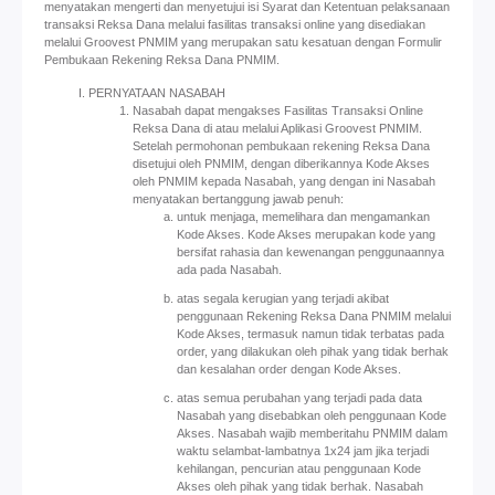
menyatakan mengerti dan menyetujui isi Syarat dan Ketentuan pelaksanaan
transaksi Reksa Dana melalui fasilitas transaksi online yang disediakan
melalui Groovest PNMIM yang merupakan satu kesatuan dengan Formulir
Pembukaan Rekening Reksa Dana PNMIM.
PERNYATAAN NASABAH
Nasabah dapat mengakses Fasilitas Transaksi Online
Reksa Dana di atau melalui Aplikasi Groovest PNMIM.
Setelah permohonan pembukaan rekening Reksa Dana
disetujui oleh PNMIM, dengan diberikannya Kode Akses
oleh PNMIM kepada Nasabah, yang dengan ini Nasabah
menyatakan bertanggung jawab penuh:
untuk menjaga, memelihara dan mengamankan
Kode Akses. Kode Akses merupakan kode yang
bersifat rahasia dan kewenangan penggunaannya
ada pada Nasabah.
atas segala kerugian yang terjadi akibat
penggunaan Rekening Reksa Dana PNMIM melalui
Kode Akses, termasuk namun tidak terbatas pada
order, yang dilakukan oleh pihak yang tidak berhak
dan kesalahan order dengan Kode Akses.
atas semua perubahan yang terjadi pada data
Nasabah yang disebabkan oleh penggunaan Kode
Akses. Nasabah wajib memberitahu PNMIM dalam
waktu selambat-lambatnya 1x24 jam jika terjadi
kehilangan, pencurian atau penggunaan Kode
Akses oleh pihak yang tidak berhak. Nasabah