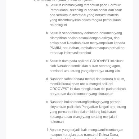
Nasabah menyatakan dan menjamin:
Seluruh infomasi yang tercantum pada Formulir
Pembukaan Rekening ini adalah benar dan tidak
ada sedikitpun informasi yang bersifat material
yang disembunyikan dalam rangka pembukaan
rekening ini
Seluruh scan/fotocopy dokumen-dokumen yang
dilampirkan adalah sesuai dengan aslinya, dan
setiap saat Nasabah akan menyampaikan kepada
PNMIM, perubahan, tambahan maupun perbaikan
terhadap informasi tersebut
Seluruh data pada aplikasi GROOVEST ini dibuat
oleh Nasabah sendiri dan bukan seorang agen,
nominasi atau orang yang dipercaya orang lain
Nasabah sehat secara mental dan secara hukum,
memiliki kecakapan untuk mengisi aplikasi
GROOVEST ini dan mengikatkan diri pada seluruh
peryaratan dan ketentuan yang ditetapkan
Nasabah bukan seorang/lembaga yang pernah
dinyatakan pailit oleh Pengadilan Negeri atau orang
yang pernah terlibat dalam bidang kejahatan
keuangan atau orang yang sedang menjalani
hukuman
Apapun yang terjadi, baik mengalami keuntungan
maupun kerugian atas transaksi Reksa Dana,