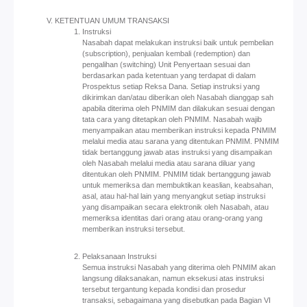
KETENTUAN UMUM TRANSAKSI
Instruksi
Nasabah dapat melakukan instruksi baik untuk pembelian
(subscription), penjualan kembali (redemption) dan
pengalihan (switching) Unit Penyertaan sesuai dan
berdasarkan pada ketentuan yang terdapat di dalam
Prospektus setiap Reksa Dana. Setiap instruksi yang
dikirimkan dan/atau diberikan oleh Nasabah dianggap sah
apabila diterima oleh PNMIM dan dilakukan sesuai dengan
tata cara yang ditetapkan oleh PNMIM. Nasabah wajib
menyampaikan atau memberikan instruksi kepada PNMIM
melalui media atau sarana yang ditentukan PNMIM. PNMIM
tidak bertanggung jawab atas instruksi yang disampaikan
oleh Nasabah melalui media atau sarana diluar yang
ditentukan oleh PNMIM. PNMIM tidak bertanggung jawab
untuk memeriksa dan membuktikan keaslian, keabsahan,
asal, atau hal-hal lain yang menyangkut setiap instruksi
yang disampaikan secara elektronik oleh Nasabah, atau
memeriksa identitas dari orang atau orang-orang yang
memberikan instruksi tersebut.
Pelaksanaan Instruksi
Semua instruksi Nasabah yang diterima oleh PNMIM akan
langsung dilaksanakan, namun eksekusi atas instruksi
tersebut tergantung kepada kondisi dan prosedur
transaksi, sebagaimana yang disebutkan pada Bagian VI