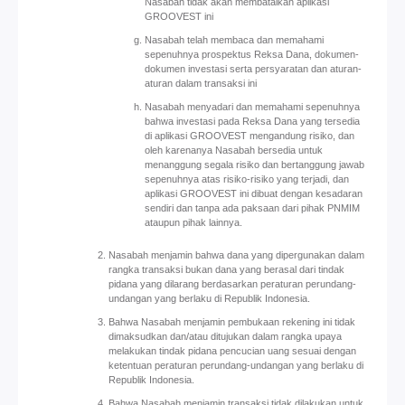
Nasabah tidak akan membatalkan aplikasi
GROOVEST ini
Nasabah telah membaca dan memahami
sepenuhnya prospektus Reksa Dana, dokumen-
dokumen investasi serta persyaratan dan aturan-
aturan dalam transaksi ini
Nasabah menyadari dan memahami sepenuhnya
bahwa investasi pada Reksa Dana yang tersedia
di aplikasi GROOVEST mengandung risiko, dan
oleh karenanya Nasabah bersedia untuk
menanggung segala risiko dan bertanggung jawab
sepenuhnya atas risiko-risiko yang terjadi, dan
aplikasi GROOVEST ini dibuat dengan kesadaran
sendiri dan tanpa ada paksaan dari pihak PNMIM
ataupun pihak lainnya.
Nasabah menjamin bahwa dana yang dipergunakan dalam
rangka transaksi bukan dana yang berasal dari tindak
pidana yang dilarang berdasarkan peraturan perundang-
undangan yang berlaku di Republik Indonesia.
Bahwa Nasabah menjamin pembukaan rekening ini tidak
dimaksudkan dan/atau ditujukan dalam rangka upaya
melakukan tindak pidana pencucian uang sesuai dengan
ketentuan peraturan perundang-undangan yang berlaku di
Republik Indonesia.
Bahwa Nasabah menjamin transaksi tidak dilakukan untuk