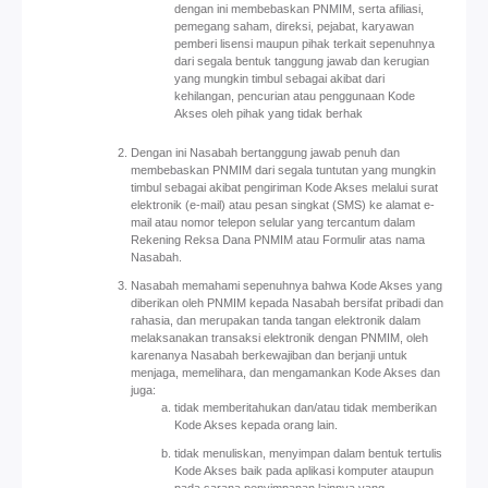
dengan ini membebaskan PNMIM, serta afiliasi,
pemegang saham, direksi, pejabat, karyawan
pemberi lisensi maupun pihak terkait sepenuhnya
dari segala bentuk tanggung jawab dan kerugian
yang mungkin timbul sebagai akibat dari
kehilangan, pencurian atau penggunaan Kode
Akses oleh pihak yang tidak berhak
Dengan ini Nasabah bertanggung jawab penuh dan
membebaskan PNMIM dari segala tuntutan yang mungkin
timbul sebagai akibat pengiriman Kode Akses melalui surat
elektronik (e-mail) atau pesan singkat (SMS) ke alamat e-
mail atau nomor telepon selular yang tercantum dalam
Rekening Reksa Dana PNMIM atau Formulir atas nama
Nasabah.
Nasabah memahami sepenuhnya bahwa Kode Akses yang
diberikan oleh PNMIM kepada Nasabah bersifat pribadi dan
rahasia, dan merupakan tanda tangan elektronik dalam
melaksanakan transaksi elektronik dengan PNMIM, oleh
karenanya Nasabah berkewajiban dan berjanji untuk
menjaga, memelihara, dan mengamankan Kode Akses dan
juga:
tidak memberitahukan dan/atau tidak memberikan
Kode Akses kepada orang lain.
tidak menuliskan, menyimpan dalam bentuk tertulis
Kode Akses baik pada aplikasi komputer ataupun