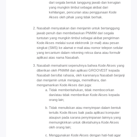
dari segala bentuk tanggung jawab dan kerugian
yang mungkin timbul sebagai akibat dari
kehilangan, pencurian atau penggunaan Kode
Akses oleh pihak yang tidak berhak.
Nasabah menyatakan dan menjamin untuk bertanggung
jawab penuh dan membebaskan PNMIM dari segala
tuntutan yang mungkin timbul sebagai akibat pengiriman
Kode Akses melalui surat elektronik (e-mail) atau pesan
singkat (SMS) ke alamat e-mail atau nomor telepon selular
yang tercantum dalam rekening reksa dana atau formulir
aplikasi atas nama Nasabah.
Nasabah memahami sepenuhnya bahwa Kode Akses yang
diberikan oleh PNMIM dan aplikasi GROOVEST kepada
Nasabah bersifat rahasia, oleh karenanya Nasabah berjanji
dan menjamin untuk menjaga, memelihara, dan
mengamankan Kode Akses dan juga:
Tidak memberitahukan, tidak membocorkan
dan/atau tidak memberikan Kode Akses kepada
orang lain;
Tidak menuliskan atau menyimpan dalam bentuk
tertulis Kode Akses baik pada aplikasi komputer
ataupun pada sarana penyimpanan lainnya yang
memungkinkan untuk diketahuinya Kode Akses
oleh orang lain;
Menggunakan Kode Akses dengan hati-hati agar