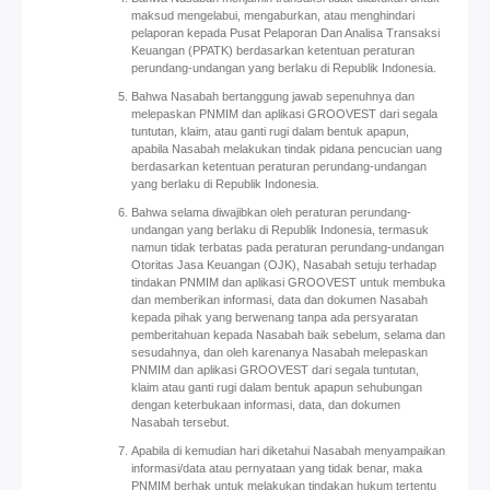
maksud mengelabui, mengaburkan, atau menghindari
pelaporan kepada Pusat Pelaporan Dan Analisa Transaksi
Keuangan (PPATK) berdasarkan ketentuan peraturan
perundang-undangan yang berlaku di Republik Indonesia.
Bahwa Nasabah bertanggung jawab sepenuhnya dan
melepaskan PNMIM dan aplikasi GROOVEST dari segala
tuntutan, klaim, atau ganti rugi dalam bentuk apapun,
apabila Nasabah melakukan tindak pidana pencucian uang
berdasarkan ketentuan peraturan perundang-undangan
yang berlaku di Republik Indonesia.
Bahwa selama diwajibkan oleh peraturan perundang-
undangan yang berlaku di Republik Indonesia, termasuk
namun tidak terbatas pada peraturan perundang-undangan
Otoritas Jasa Keuangan (OJK), Nasabah setuju terhadap
tindakan PNMIM dan aplikasi GROOVEST untuk membuka
dan memberikan informasi, data dan dokumen Nasabah
kepada pihak yang berwenang tanpa ada persyaratan
pemberitahuan kepada Nasabah baik sebelum, selama dan
sesudahnya, dan oleh karenanya Nasabah melepaskan
PNMIM dan aplikasi GROOVEST dari segala tuntutan,
klaim atau ganti rugi dalam bentuk apapun sehubungan
dengan keterbukaan informasi, data, dan dokumen
Nasabah tersebut.
Apabila di kemudian hari diketahui Nasabah menyampaikan
informasi/data atau pernyataan yang tidak benar, maka
PNMIM berhak untuk melakukan tindakan hukum tertentu