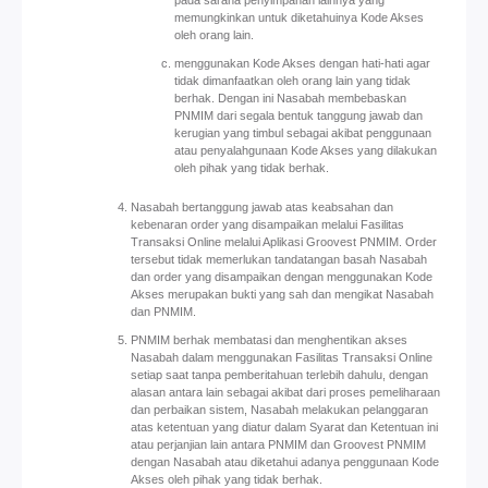
pada sarana penyimpanan lainnya yang
memungkinkan untuk diketahuinya Kode Akses
oleh orang lain.
menggunakan Kode Akses dengan hati-hati agar
tidak dimanfaatkan oleh orang lain yang tidak
berhak. Dengan ini Nasabah membebaskan
PNMIM dari segala bentuk tanggung jawab dan
kerugian yang timbul sebagai akibat penggunaan
atau penyalahgunaan Kode Akses yang dilakukan
oleh pihak yang tidak berhak.
Nasabah bertanggung jawab atas keabsahan dan
kebenaran order yang disampaikan melalui Fasilitas
Transaksi Online melalui Aplikasi Groovest PNMIM. Order
tersebut tidak memerlukan tandatangan basah Nasabah
dan order yang disampaikan dengan menggunakan Kode
Akses merupakan bukti yang sah dan mengikat Nasabah
dan PNMIM.
PNMIM berhak membatasi dan menghentikan akses
Nasabah dalam menggunakan Fasilitas Transaksi Online
setiap saat tanpa pemberitahuan terlebih dahulu, dengan
alasan antara lain sebagai akibat dari proses pemeliharaan
dan perbaikan sistem, Nasabah melakukan pelanggaran
atas ketentuan yang diatur dalam Syarat dan Ketentuan ini
atau perjanjian lain antara PNMIM dan Groovest PNMIM
dengan Nasabah atau diketahui adanya penggunaan Kode
Akses oleh pihak yang tidak berhak.