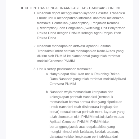
KETENTUAN PENGGUNAAN FASILITAS TRANSAKSI ONLINE
Nasabah dapat menggunakan layanan Fasilitas Transaksi
Online untuk mendapatkan informasi dan/atau melakukan
transaksi Pembelian (Subscription), Penjualan Kembali
(Redemption), dan Pengalihan (Switching) Unit Penyertaan
Reksa Dana dengan PNMIM sebagai Agen Penjual Efek
Reksa Dana.
Nasabah mendapatkan aktivasi layanan Fasilitas
Transaksi Online setelah mendapatkan Kode Akses yang
dikirim oleh PNMIM ke alamat email yang telah terdaftar
melalui Groovest PNMIM.
Untuk setiap pelaksanaan transaksi:
Hanya dapat dilakukan untuk Rekening Reksa
Dana Nasabah yang telah terdaftar melalui Aplikasi
Groovest PNMIM.
Nasabah wajib memastikan ketepatan dan
kelengkapan perintah transaksi (termasuk
memastikan bahwa semua data yang diperlukan
untuk transaksi telah diisi secara lengkap dan
benar) sesuai format perintah menu layanan yang
telah ditentukan oleh PNMIM melalui platform atau
Aplikasi Groovest PNMIM. PNMIM tidak
bertanggung jawab atas segala akibat yang
mungkin timbul oleh kelalaian, ketidak tepatan,
dan/atau ketidak lengkapan perintah/data dari