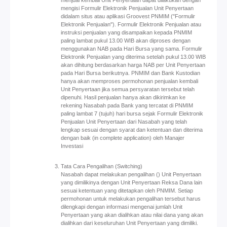
menjual kembali Unit Penyertaan dapat dilakukan dengan
mengisi Formulir Elektronik Penjualan Unit Penyertaan
didalam situs atau aplikasi Groovest PNMIM ("Formulir
Elektronik Penjualan"). Formulir Elektronik Penjualan atau
instruksi penjualan yang disampaikan kepada PNMIM
paling lambat pukul 13.00 WIB akan diproses dengan
menggunakan NAB pada Hari Bursa yang sama. Formulir
Elektronik Penjualan yang diterima setelah pukul 13.00 WIB
akan dihitung berdasarkan harga NAB per Unit Penyertaan
pada Hari Bursa berikutnya. PNMIM dan Bank Kustodian
hanya akan memproses permohonan penjualan kembali
Unit Penyertaan jika semua persyaratan tersebut telah
dipenuhi. Hasil penjualan hanya akan dikirimkan ke
rekening Nasabah pada Bank yang tercatat di PNMIM
paling lambat 7 (tujuh) hari bursa sejak Formulir Elektronik
Penjualan Unit Penyertaan dari Nasabah yang telah
lengkap sesuai dengan syarat dan ketentuan dan diterima
dengan baik (in complete application) oleh Manajer
Investasi
Tata Cara Pengalihan (Switching)
Nasabah dapat melakukan pengalihan () Unit Penyertaan
yang dimilikinya dengan Unit Penyertaan Reksa Dana lain
sesuai ketentuan yang ditetapkan oleh PNMIM. Setiap
permohonan untuk melakukan pengalihan tersebut harus
dilengkapi dengan informasi mengenai jumlah Unit
Penyertaan yang akan dialihkan atau nilai dana yang akan
dialihkan dari keseluruhan Unit Penyertaan yang dimiliki.