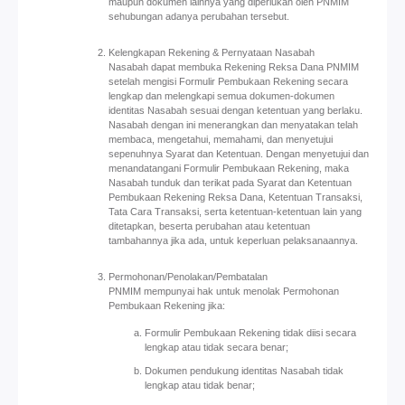
maupun dokumen lainnya yang diperlukan oleh PNMIM
sehubungan adanya perubahan tersebut.
Kelengkapan Rekening & Pernyataan Nasabah
Nasabah dapat membuka Rekening Reksa Dana PNMIM
setelah mengisi Formulir Pembukaan Rekening secara
lengkap dan melengkapi semua dokumen-dokumen
identitas Nasabah sesuai dengan ketentuan yang berlaku.
Nasabah dengan ini menerangkan dan menyatakan telah
membaca, mengetahui, memahami, dan menyetujui
sepenuhnya Syarat dan Ketentuan. Dengan menyetujui dan
menandatangani Formulir Pembukaan Rekening, maka
Nasabah tunduk dan terikat pada Syarat dan Ketentuan
Pembukaan Rekening Reksa Dana, Ketentuan Transaksi,
Tata Cara Transaksi, serta ketentuan-ketentuan lain yang
ditetapkan, beserta perubahan atau ketentuan
tambahannya jika ada, untuk keperluan pelaksanaannya.
Permohonan/Penolakan/Pembatalan
PNMIM mempunyai hak untuk menolak Permohonan
Pembukaan Rekening jika:
Formulir Pembukaan Rekening tidak diisi secara
lengkap atau tidak secara benar;
Dokumen pendukung identitas Nasabah tidak
lengkap atau tidak benar;