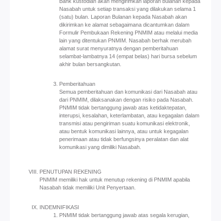
Bank kustodian akan mengirimkan laporan bulanan kepada
Nasabah untuk setiap transaksi yang dilakukan selama 1
(satu) bulan. Laporan Bulanan kepada Nasabah akan
dikirimkan ke alamat sebagaimana dicantumkan dalam
Formulir Pembukaan Rekening PNMIM atau melalui media
lain yang ditentukan PNMIM. Nasabah berhak merubah
alamat surat menyuratnya dengan pemberitahuan
selambat-lambatnya 14 (empat belas) hari bursa sebelum
akhir bulan bersangkutan.
Pemberitahuan
Semua pemberitahuan dan komunikasi dari Nasabah atau
dari PNMIM, dilaksanakan dengan risiko pada Nasabah.
PNMIM tidak bertanggung jawab atas ketidaktepatan,
interupsi, kesalahan, keterlambatan, atau kegagalan dalam
transmisi atau pengiriman suatu komunikasi elektronik,
atau bentuk komunikasi lainnya, atau untuk kegagalan
penerimaan atau tidak berfungsinya peralatan dan alat
komunikasi yang dimiliki Nasabah.
PENUTUPAN REKENING
PNMIM memiliki hak untuk menutup rekening di PNMIM apabila
Nasabah tidak memiliki Unit Penyertaan.
INDEMNIFIKASI
PNMIM tidak bertanggung jawab atas segala kerugian,