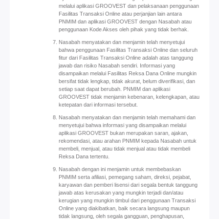
melalui aplikasi GROOVEST dan pelaksanaan penggunaan
Fasilitas Transaksi Online atau perjanjian lain antara
PNMIM dan aplikasi GROOVEST dengan Nasabah atau
penggunaan Kode Akses oleh pihak yang tidak berhak.
Nasabah menyatakan dan menjamin telah menyetujui
bahwa penggunaan Fasilitas Transaksi Online dan seluruh
fitur dari Fasilitas Transaksi Online adalah atas tanggung
jawab dan risiko Nasabah sendiri. Informasi yang
disampaikan melalui Fasilitas Reksa Dana Online mungkin
bersifat tidak lengkap, tidak akurat, belum diverifikasi, dan
setiap saat dapat berubah. PNMIM dan aplikasi
GROOVEST tidak menjamin kebenaran, kelengkapan, atau
ketepatan dari informasi tersebut.
Nasabah menyatakan dan menjamin telah memahami dan
menyetujui bahwa informasi yang disampaikan melalui
aplikasi GROOVEST bukan merupakan saran, ajakan,
rekomendasi, atau arahan PNMIM kepada Nasabah untuk
membeli, menjual, atau tidak menjual atau tidak membeli
Reksa Dana tertentu.
Nasabah dengan ini menjamin untuk membebaskan
PNMIM serta afiliasi, pemegang saham, direksi, pejabat,
karyawan dan pemberi lisensi dari segala bentuk tanggung
jawab atas kerusakan yang mungkin terjadi dan/atau
kerugian yang mungkin timbul dari penggunaan Transaksi
Online yang diakibatkan, baik secara langsung maupun
tidak langsung, oleh segala gangguan, penghapusan,