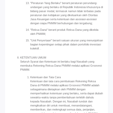
"Peraturan Yang Berlaku" berarti peraturan perundang-
undangan yang berlaku di Republik Indonesia khususnya di
bidang pasar modal, termasuk namun tidak terbatas pada
peraturan dan kebijakan yang dikeluarkan oleh Otoritas
Jasa Keuangan serta ketentuan dan asosiasi-asosiasi
dengan siapa PNMIM berhubungan dan tergabung;
"Reksa Dana" berarti produk Reksa Dana yang dikelola
oleh PNMIM;
"Unit Penyertaan" berarti satuan ukuran yang menunjukkan
bagian kepentingan setiap pihak dalam portofolio investasi
kolektif. .
KETENTUAN UMUM
Seluruh Syarat dan Ketentuan ini berlaku bagi Nasabah yang
membuka Rekening Reksa Dana PNMIM melalui aplikasi Groovest
PNMIM.
Ketentuan dan Tata Cara
Ketentuan dan tata cara pembukaan Rekening Reksa
Dana di PNMIM melalui aplikasi Groovest PNMIM adalah
sebagaimana ditetapkan oleh PNMIM dengan
memperhatikan ketentuan yang berlaku, serta dapat diubah
sewaktu-waktu tanpa pemberitahuan terlebih dahulu
kepada Nasabah. Dengan ini, Nasabah tunduk dan
mengikatkan diri untuk membuat, menandatangani,
memberikan, dan melengkapi semua data, perjanjian,