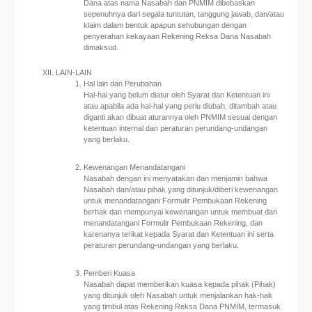
Dana atas nama Nasabah dan PNMIM dibebaskan
sepenuhnya dari segala tuntutan, tanggung jawab, dan/atau
klaim dalam bentuk apapun sehubungan dengan
penyerahan kekayaan Rekening Reksa Dana Nasabah
dimaksud.
LAIN-LAIN
Hal lain dan Perubahan
Hal-hal yang belum diatur oleh Syarat dan Ketentuan ini
atau apabila ada hal-hal yang perlu diubah, ditambah atau
diganti akan dibuat aturannya oleh PNMIM sesuai dengan
ketentuan internal dan peraturan perundang-undangan
yang berlaku.
Kewenangan Menandatangani
Nasabah dengan ini menyatakan dan menjamin bahwa
Nasabah dan/atau pihak yang ditunjuk/diberi kewenangan
untuk menandatangani Formulir Pembukaan Rekening
berhak dan mempunyai kewenangan untuk membuat dan
menandatangani Formulir Pembukaan Rekening, dan
karenanya terikat kepada Syarat dan Ketentuan ini serta
peraturan perundang-undangan yang berlaku.
Pemberi Kuasa
Nasabah dapat memberikan kuasa kepada pihak (Pihak)
yang ditunjuk oleh Nasabah untuk menjalankan hak-hak
yang timbul atas Rekening Reksa Dana PNMIM, termasuk