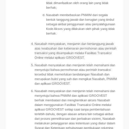
tidak dimanfaatkan oleh orang lain yang tidak
berhak;
Nasabah membebaskan PNMIM dari segala
bentuk tanggung jawab dan kerugian yang timbul
sebagai akibat penggunaan atau penyalahgunaan
Kode Akses yang dilakukan oleh pihak yang tidak
berhak.
Nasabah menyatakan, menjamin dan bertanggung jawab
atas keabsahan dan kebenaran permohonan atau perintah
transaksi yang disampaikan melalui Fasilitas Transaksi
Online melalui aplikasi GROOVEST.
Nasabah menyatakan dan menjamin telah memahami dan
menyetujui bahwa permohonan atau perintah transaksi
tersebut tidak memerlukan tandatangan Nasabah dan
merupakan bukti yang sah dan mengikat Nasabah, PNMIM
dan aplikasi GROOVEST.
Nasabah menyatakan dan menjamin telah memahami dan
menyetujui bahwa PNMIM dan aplikasi GROOVEST
berhak membatasi dan menghentikan akses Nasabah
dalam menggunakan Fasilitas Transaksi Online melalui
aplikasi GROOVEST setiap saat tanpa pemberitahuan
terlebih dahulu, dengan alasan antara lain sebagai akibat
dari proses pemeliharaan dan perbaikan sistem, Nasabah
melakukan pelanggaran atas ketentuan yang diatur dalam
Syarat dan Ketentuan sehubungan pembukaan rekening