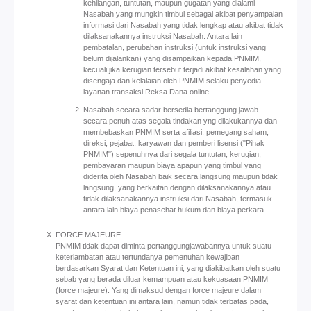
kehilangan, tuntutan, maupun gugatan yang dialami
Nasabah yang mungkin timbul sebagai akibat penyampaian
informasi dari Nasabah yang tidak lengkap atau akibat tidak
dilaksanakannya instruksi Nasabah. Antara lain
pembatalan, perubahan instruksi (untuk instruksi yang
belum dijalankan) yang disampaikan kepada PNMIM,
kecuali jika kerugian tersebut terjadi akibat kesalahan yang
disengaja dan kelalaian oleh PNMIM selaku penyedia
layanan transaksi Reksa Dana online.
Nasabah secara sadar bersedia bertanggung jawab
secara penuh atas segala tindakan yng dilakukannya dan
membebaskan PNMIM serta afiliasi, pemegang saham,
direksi, pejabat, karyawan dan pemberi lisensi ("Pihak
PNMIM") sepenuhnya dari segala tuntutan, kerugian,
pembayaran maupun biaya apapun yang timbul yang
diderita oleh Nasabah baik secara langsung maupun tidak
langsung, yang berkaitan dengan dilaksanakannya atau
tidak dilaksanakannya instruksi dari Nasabah, termasuk
antara lain biaya penasehat hukum dan biaya perkara.
FORCE MAJEURE
PNMIM tidak dapat diminta pertanggungjawabannya untuk suatu
keterlambatan atau tertundanya pemenuhan kewajiban
berdasarkan Syarat dan Ketentuan ini, yang diakibatkan oleh suatu
sebab yang berada diluar kemampuan atau kekuasaan PNMIM
(force majeure). Yang dimaksud dengan force majeure dalam
syarat dan ketentuan ini antara lain, namun tidak terbatas pada,