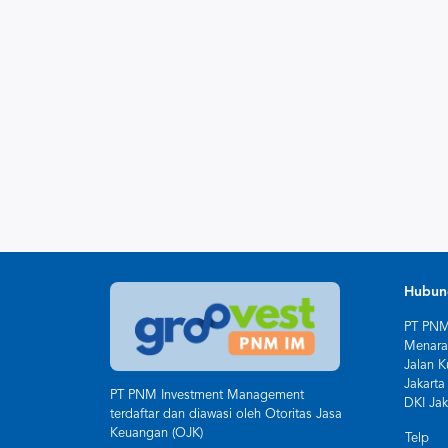
Hubun
PT PNM
Menara
Jalan K
Jakarta
PT PNM Investment Management
DKI Jak
terdaftar dan diawasi oleh Otoritas Jasa
Keuangan (OJK)
Telp