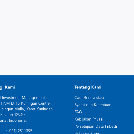
gi Kami
Tentang Kami
 Investment Management
Cara Berinvestasi
 PNM Lt 15 Kuningan Centre
Syarat dan Ketentuan
uningan Mulia, Karet Kuningan
FAQ
 Selatan 12940
Kebijakan Privasi
arta, Indonesia.
Persetujuan Data Pribadi
: (021) 2511395
Hubungi Kami